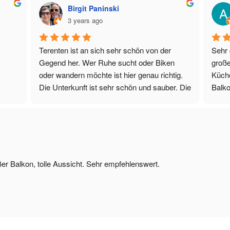
Birgit Paninski
3 years ago
Terenten ist an sich sehr schön von der 
Sehr 
Gegend her. Wer Ruhe sucht oder Biken 
große
oder wandern möchte ist hier genau richtig. 
Küche
Die Unterkunft ist sehr schön und sauber. Die 
Balko
Gastgeber sehr nett und sehr hilfsbereit. 
Dampf
Danke nochmal. Lg Birgit und Thomas 
benut
Paninski
wöche
Tiefg
Trock
300m 
ßer Balkon, tolle Aussicht. Sehr empfehlenswert.
Milch
Gasts
wenig
absol