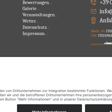
+39 
Bewertungen
...
Galerie
...
info
Veranstaltungen
...
Anfa
Wetter
...
Datenschutz
...
MwSt.-Nr.
IT02
Impressum
...
CIN:
IT021096
powered by