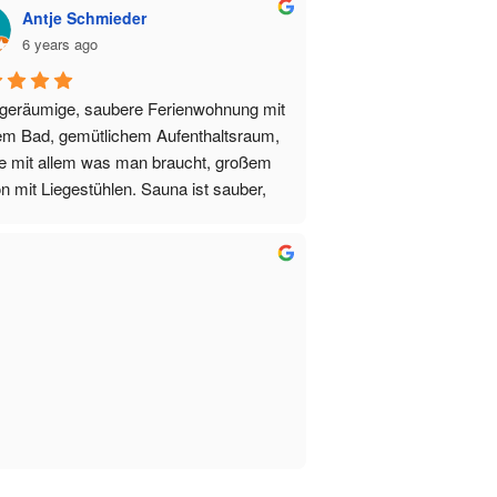
Antje Schmieder
6 years ago
geräumige, saubere Ferienwohnung mit 
m Bad, gemütlichem Aufenthaltsraum, 
 mit allem was man braucht, großem 
n mit Liegestühlen. Sauna ist sauber, 
- und Finnische sauna kann täglich 
zt werden. Handtücher werden 2× 
ntlich gewechselt. Durch die 
srage konnten wir unser Auto im 
enen beladen. Ein miniladen ist  nur 
entfernt, dort kann man Brötchen, 
, Obst... fürs Frühstück kaufen. 
tätten waren Ende september nur noch 
e offen. Der "Neuwirt" war jedoch 
ut passend für uns.