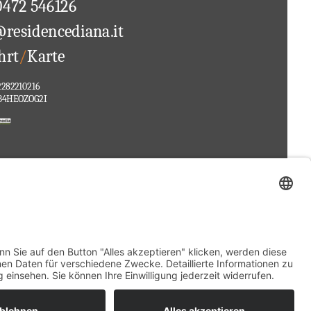
0472 546126
@residencediana.it
hrt
/
Karte
282210216
B4HEOZOG2I