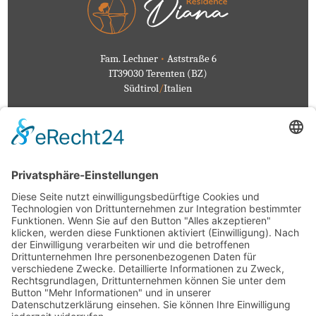
Fam. Lechner
•
Aststraße 6
IT39030 Terenten (BZ)
Südtirol
/
Italien
Bewertungen
...
Galerie
...
Veranstaltungen
...
Wetter
...
Datenschutz
...
Impressum
...
+39 0472 546126
info@residencediana.it
Anfahrt
/
Karte
MwSt.-Nr.
IT02282210216
CIN:
IT021096B4HEOZOG2I