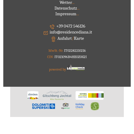
Wetter
...
Datenschutz
...
Impressum
...
+39 0472 546126
info@residencediana.it
Anfahrt
/
Karte
MwSt.-Nr.
IT02282210216
CIN:
IT021096B4HEOZOG2I
powered by