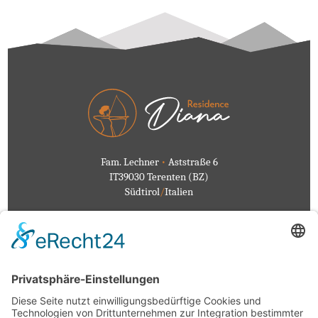
Fam. Lechner
•
Aststraße 6
IT39030 Terenten (BZ)
Südtirol
/
Italien
Bewertungen
...
Galerie
...
Veranstaltungen
...
Wetter
...
Datenschutz
...
Impressum
...