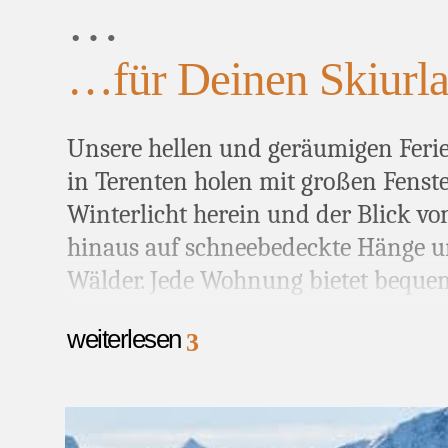
…
…für Deinen Skiurl
Unsere hellen und geräumigen Fe
in Terenten holen mit großen Fenst
Winterlicht herein und der Blick vo
hinaus auf schneebedeckte Hänge u
Wälder. Jede Wohnung bietet beque
bis sechs Personen
– perfekt für Paa
weiterlesen
3
oder Freunde.
Handtücher und Bett
bei Deiner Anreise bereit und die
vo
Küche
lädt zu gemütlichen Kochabe
Derweil ist Dein Wintersport-Equi