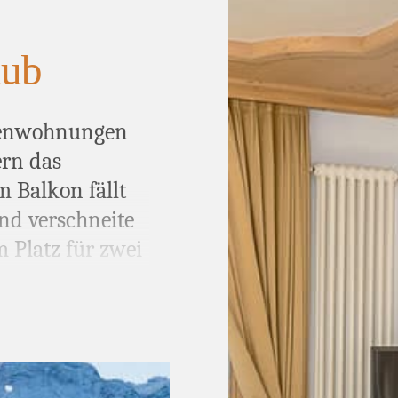
aub
rienwohnungen
ern das
m Balkon fällt
nd verschneite
m Platz
für zwei
re, Familien
wäsche
liegen
ll ausgestattete
nden ein.
pment