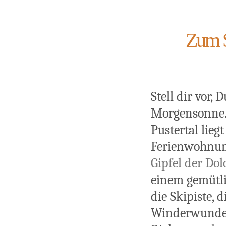
Zum S
Stell dir vor,
Morgensonne. 
Pustertal lieg
Ferienwohnung
Gipfel der Do
einem gemütli
die Skipiste, 
Winderwunder