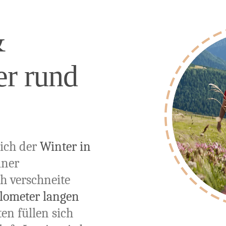
&
r rund
sich der
Winter in
iner
h verschneite
ilometer langen
n füllen sich