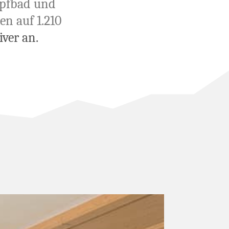
mpfbad und
en auf 1.210
iver an.