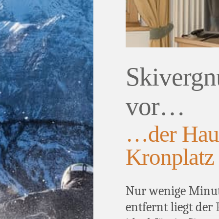
er griffbereit.
aub mit viel
r Winter.
Skivergn
vor…
…der Hau
Kronplatz
Nur wenige Minut
entfernt liegt der