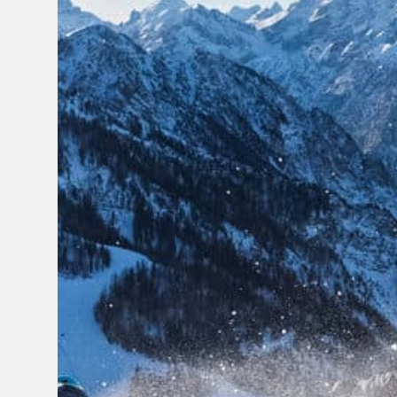
im
Skiraum
bestens verstaut und imm
Bei uns verbringst Du Deinen Skiurl
Komfort ganz nah dran am Südtirole