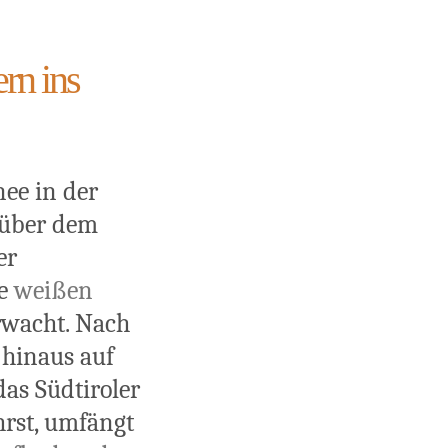
rn ins
nee in der
d über dem
er
ie
weißen
rwacht. Nach
 hinaus auf
das Südtiroler
rst, umfängt