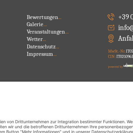
+39 
Bewertungen
...
Galerie
...
info
Veranstaltungen
...
Anfa
Wetter
...
Datenschutz
...
MwSt.-Nr.
IT02
Impressum
...
CIN:
IT021096
powered by