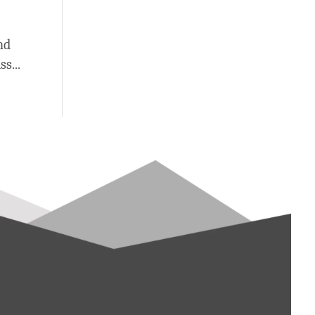
nd
s...