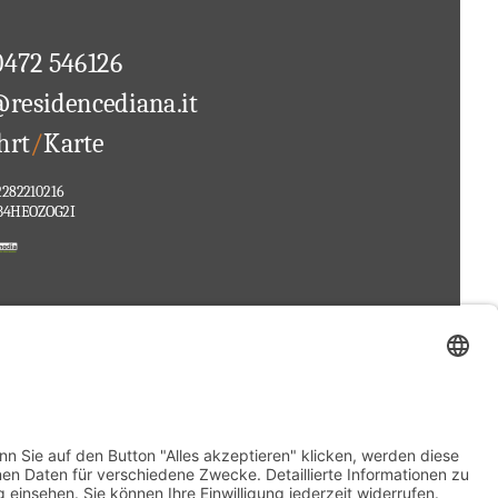
0472 546126
@residencediana.it
hrt
/
Karte
282210216
B4HEOZOG2I